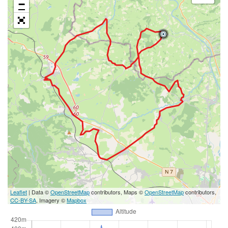
−
Leaflet
| Data ©
OpenStreetMap
contributors, Maps ©
OpenStreetMap
contributors,
CC-BY-SA
, Imagery ©
Mapbox