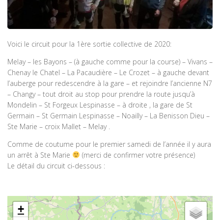
Voici le circuit pour la 1ère sortie collective de 2020:
Melay – les Bayons – (à gauche comme pour la course) – Vivans –
Chenay le Chatel – La Pacaudière – Le Crozet – à gauche devant
l’auberge pour redescendre à la gare – et rejoindre l’ancienne N7
– Changy – tout droit au stop pour prendre la route jusqu’à
Mondelin – St Forgeux Lespinasse – à droite , la gare de St
Germain – St Germain Lespinasse – Noailly – La Benisson Dieu –
Ste Marie – croix Mallet – Melay .
Comme de coutume pour le premier samedi de l’année il y aura
un arrêt à Ste Marie
(merci de confirmer votre présence)
Le détail du circuit ci-dessous :
+