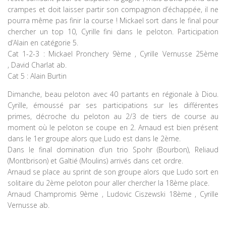
crampes et doit laisser partir son compagnon d’échappée, il ne
pourra même pas finir la course ! Mickael sort dans le final pour
chercher un top 10, Cyrille fini dans le peloton. Participation
d’Alain en catégorie 5.
Cat 1-2-3 : Mickael Pronchery 9ème , Cyrille Vernusse 25ème
, David Charlat ab.
Cat 5 : Alain Burtin
Dimanche, beau peloton avec 40 partants en régionale à Diou.
Cyrille, émoussé par ses participations sur les différentes
primes, décroche du peloton au 2/3 de tiers de course au
moment où le peloton se coupe en 2. Arnaud est bien présent
dans le 1er groupe alors que Ludo est dans le 2ème.
Dans le final domination d’un trio Spohr (Bourbon), Reliaud
(Montbrison) et Galtié (Moulins) arrivés dans cet ordre.
Arnaud se place au sprint de son groupe alors que Ludo sort en
solitaire du 2ème peloton pour aller chercher la 18ème place.
Arnaud Champromis 9ème , Ludovic Ciszewski 18ème , Cyrille
Vernusse ab.