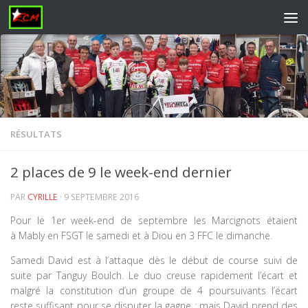
Skip to content
RÉSULTATS
2 places de 9 le week-end dernier
PAR
CYRILLE
·
9 SEPTEMBRE 2016
Pour le 1er week-end de septembre les Marcignots étaient
à Mably en FSGT le samedi et à Diou en 3 FFC le dimanche.
Samedi David est à l’attaque dès le début de course suivi de
suite par Tanguy Boulch. Le duo creuse rapidement l’écart et
malgré la constitution d’un groupe de 4 poursuivants l’écart
reste suffisant pour se disputer la gagne ; mais David prend des