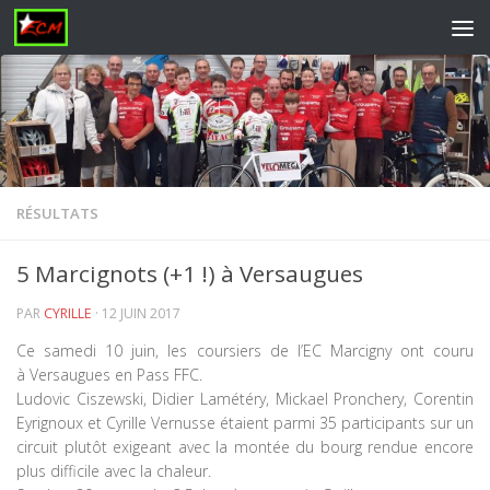
Skip to content
RÉSULTATS
5 Marcignots (+1 !) à Versaugues
PAR
CYRILLE
·
12 JUIN 2017
Ce samedi 10 juin, les coursiers de l’EC Marcigny ont couru
à Versaugues en Pass FFC.
Ludovic Ciszewski, Didier Lamétéry, Mickael Pronchery, Corentin
Eyrignoux et Cyrille Vernusse étaient parmi 35 participants sur un
circuit plutôt exigeant avec la montée du bourg rendue encore
plus difficile avec la chaleur.