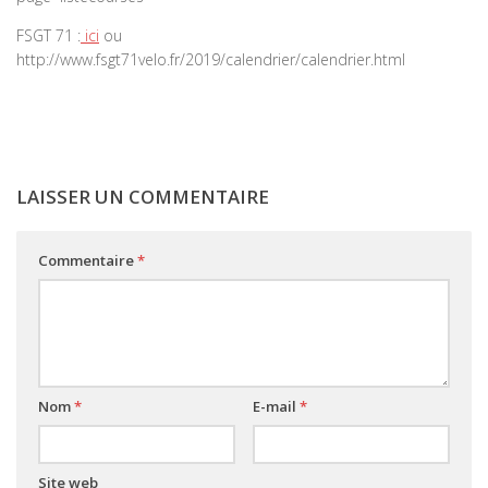
FSGT 71 :
ici
ou
http://www.fsgt71velo.fr/2019/calendrier/calendrier.html
LAISSER UN COMMENTAIRE
Commentaire
*
Nom
*
E-mail
*
Site web