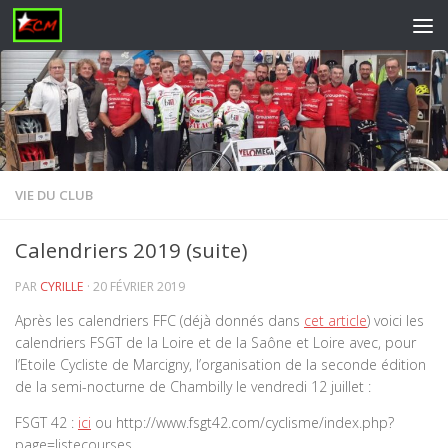
Skip to content
VIE DU CLUB
Calendriers 2019 (suite)
PAR
CYRILLE
·
20 FÉVRIER 2019
Après les calendriers FFC (déjà donnés dans
cet article
) voici les
calendriers FSGT de la Loire et de la Saône et Loire avec, pour
l’Etoile Cycliste de Marcigny, l’organisation de la seconde édition
de la semi-nocturne de Chambilly le vendredi 12 juillet :
FSGT 42 :
ici
ou http://www.fsgt42.com/cyclisme/index.php?
page=listecourses