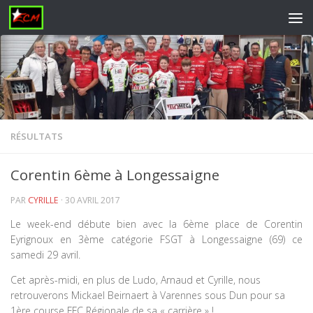
Skip to content
RÉSULTATS
Corentin 6ème à Longessaigne
PAR
CYRILLE
·
30 AVRIL 2017
Le week-end débute bien avec la 6ème place de Corentin
Eyrignoux en 3ème catégorie FSGT à Longessaigne (69) ce
samedi 29 avril.
Cet après-midi, en plus de Ludo, Arnaud et Cyrille, nous
retrouverons Mickael Beirnaert à Varennes sous Dun pour sa
1ère course FFC Régionale de sa « carrière » !