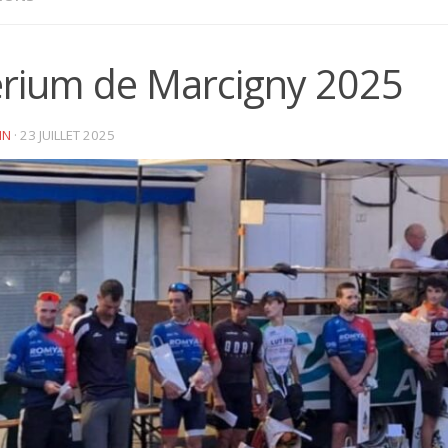
érium de Marcigny 2025
IN
·
23 JUILLET 2025