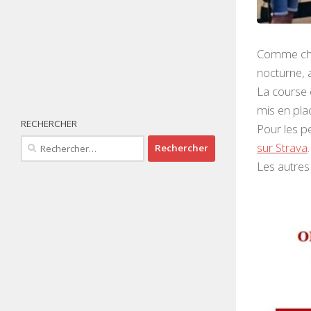
Comme chaq
nocturne, 
La course 
mis en pla
RECHERCHER
Pour les pe
Rechercher :
sur Strava
.
Les autres 