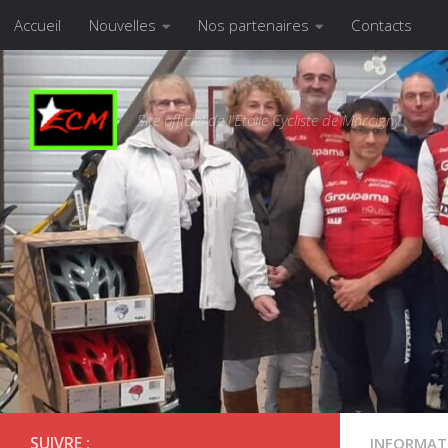
Accueil
Nouvelles
Nos partenaires
Contacts
Skip to content
Site officiel de l'Etoile Cycliste de Marcigny
SUIVRE :
INFORMAT