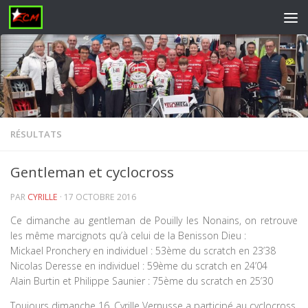
Skip to content
RÉSULTATS
Gentleman et cyclocross
PAR
CYRILLE
·
17 OCTOBRE 2016
Ce dimanche au gentleman de Pouilly les Nonains, on retrouve
les même marcignots qu’à celui de la Benisson Dieu :
Mickael Pronchery en individuel : 53ème du scratch en 23’38
Nicolas Deresse en individuel : 59ème du scratch en 24’04
Alain Burtin et Philippe Saunier : 75ème du scratch en 25’30
Toujours dimanche 16, Cyrille Vernusse a participé au cyclocross