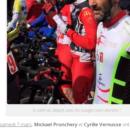
le soleil au départ, avec les nuages noirs derrière !
samedi 7 mars
,
Mickael Pronchery
et
Cyrille Vernusse
ont