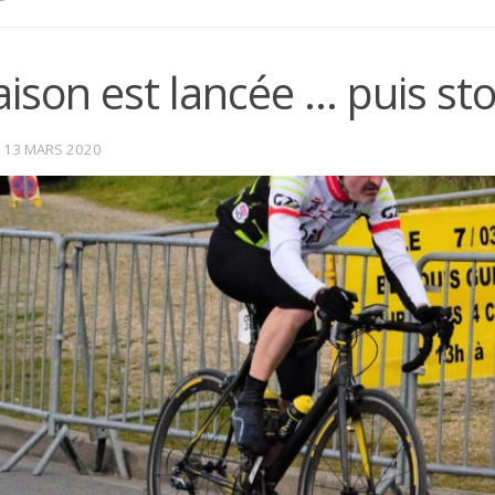
aison est lancée … puis s
·
13 MARS 2020