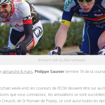
Arnaud à coté du futur vainqueur
e
dimanche 8 mars
,
Philippe Saunier
termine 7è de la cours
ochain week-end, les coureurs de l’ECM devaient être sur au m
aisons que vous connaissez, les annulations se sont succédées
 Creusot, de St Romain de Popey, ce sont aussi toutes les ép