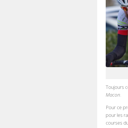
Toujours c
Macon
.
Pour ce pr
pour les r
courses du