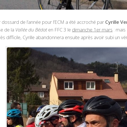
 dossard de l’année pour l’ECM a été accroché par
Cyrille V
se de la
Vallée du Bédat
en FFC 3 le
dimanche 1er mars
: mais
très difficile, Cyrille abandonnera ensuite après avoir subi un vé