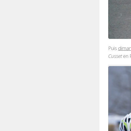
Puis
diman
Cusset
en F