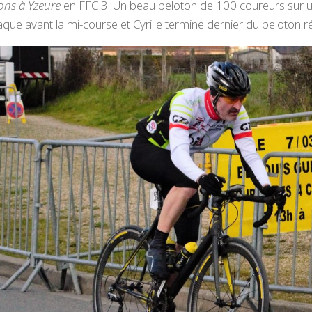
ons à Yzeure
en FFC 3. Un beau peloton de 100 coureurs sur un 
que avant la mi-course et Cyrille termine dernier du peloton ré