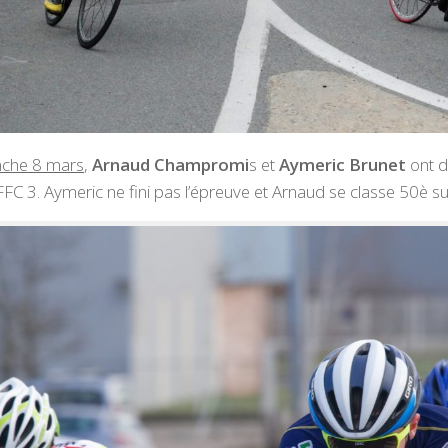
che 8 mars
,
Arnaud Champromi
s et
Aymeric Brunet
ont d
FC 3. Aymeric ne fini pas l’épreuve et Arnaud se classe 50è su