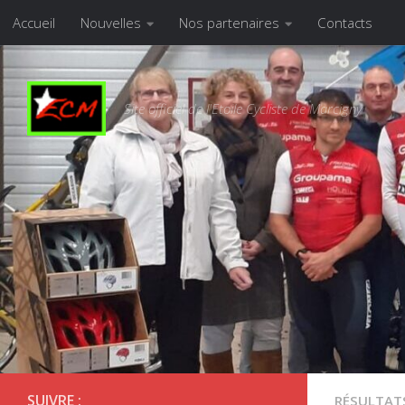
Accueil
Nouvelles
Nos partenaires
Contacts
Skip to content
Site officiel de l'Etoile Cycliste de Marcigny
SUIVRE :
RÉSULTAT