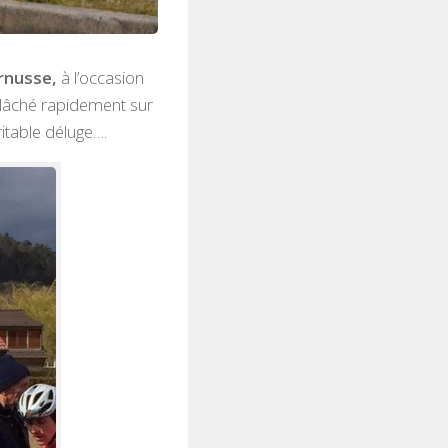
ernusse,
à l’occasion
 lâché rapidement sur
ritable déluge….