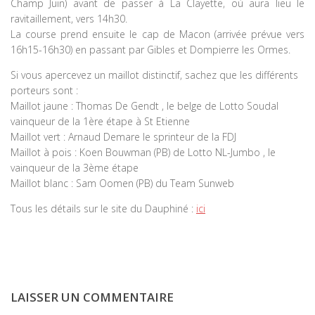
Champ Juin) avant de passer à La Clayette, où aura lieu le
ravitaillement, vers 14h30.
La course prend ensuite le cap de Macon (arrivée prévue vers
16h15-16h30) en passant par Gibles et Dompierre les Ormes.
Si vous apercevez un maillot distinctif, sachez que les différents
porteurs sont :
Maillot jaune : Thomas De Gendt , le belge de Lotto Soudal
vainqueur de la 1ère étape à St Etienne
Maillot vert : Arnaud Demare le sprinteur de la FDJ
Maillot à pois : Koen Bouwman (PB) de Lotto NL-Jumbo , le
vainqueur de la 3ème étape
Maillot blanc : Sam Oomen (PB) du Team Sunweb
Tous les détails sur le site du Dauphiné :
ici
LAISSER UN COMMENTAIRE