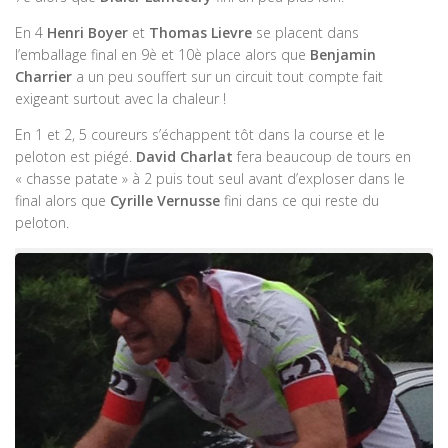
En 4
Henri Boyer
et
Thomas Lievre
se placent dans
l’emballage final en 9è et 10è place alors que
Benjamin
Charrier
a un peu souffert sur un circuit tout compte fait
exigeant surtout avec la chaleur !
En 1 et 2, 5 coureurs s’échappent tôt dans la course et le
peloton est piégé.
David Charlat
fera beaucoup de tours en
« chasse patate » à 2 puis tout seul avant d’exploser dans le
final alors que
Cyrille Vernusse
fini dans ce qui reste du
peloton.