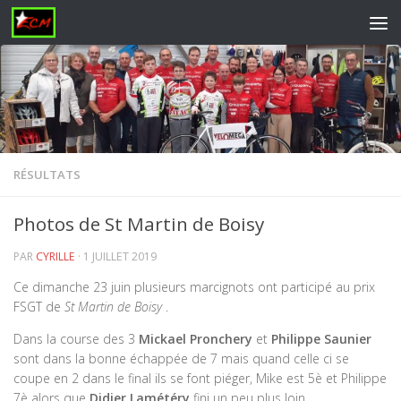
Skip to content
RÉSULTATS
Photos de St Martin de Boisy
PAR
CYRILLE
·
1 JUILLET 2019
Ce dimanche 23 juin plusieurs marcignots ont participé au prix
FSGT de
St Martin de Boisy
.
Dans la course des 3
Mickael Pronchery
et
Philippe Saunier
sont dans la bonne échappée de 7 mais quand celle ci se
coupe en 2 dans le final ils se font piéger, Mike est 5è et Philippe
7è alors que
Didier Lamétéry
fini un peu plus loin.