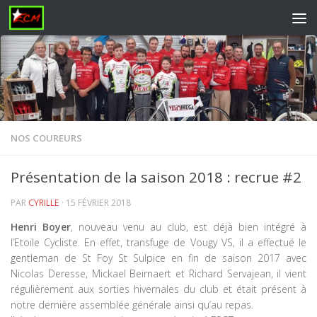
Skip to content
NOS COUREURS
Présentation de la saison 2018 : recrue #2
PAR
CYRILLE
·
15 FÉVRIER 2018
Henri Boyer
, nouveau venu au club, est déjà bien intégré à
l’Etoile Cycliste. En effet, transfuge de Vougy VS, il a effectué le
gentleman de St Foy St Sulpice en fin de saison 2017 avec
Nicolas Deresse, Mickael Beirnaert et Richard Servajean, il vient
régulièrement aux sorties hivernales du club et était présent à
notre dernière assemblée générale ainsi qu’au repas.