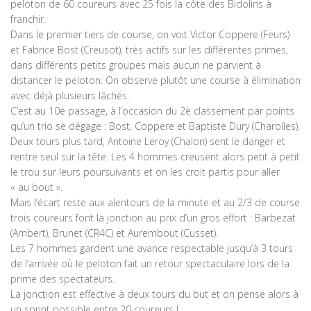
peloton de 60 coureurs avec 25 fois la côte des Bidolins à
franchir.
Dans le premier tiers de course, on voit Victor Coppere (Feurs)
et Fabrice Bost (Creusot), très actifs sur les différentes primes,
dans différents petits groupes mais aucun ne parvient à
distancer le peloton. On observe plutôt une course à élimination
avec déjà plusieurs lâchés.
C’est au 10è passage, à l’occasion du 2è classement par points
qu’un trio se dégage : Bost, Coppere et Baptiste Dury (Charolles).
Deux tours plus tard, Antoine Leroy (Chalon) sent le danger et
rentre seul sur la tête. Les 4 hommes creusent alors petit à petit
le trou sur leurs poursuivants et on les croit partis pour aller
« au bout ».
Mais l’écart reste aux alentours de la minute et au 2/3 de course
trois coureurs font la jonction au prix d’un gros effort : Barbezat
(Ambert), Brunet (CR4C) et Aurembout (Cusset).
Les 7 hommes gardent une avance respectable jusqu’à 3 tours
de l’arrivée où le peloton fait un retour spectaculaire lors de la
prime des spectateurs.
La jonction est effective à deux tours du but et on pense alors à
un sprint possible entre 20 coureurs !