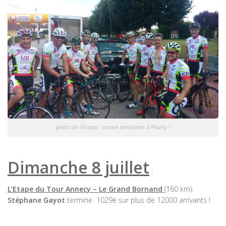
photo de Nicolas : bonne ambiance à Pouilly !
Dimanche 8 juillet
:
L’Etape du Tour Annecy – Le Grand Bornand
(160 km):
Stéphane Gayot
termine 1029è sur plus de 12000 arrivants !