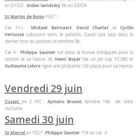
en D1/D2 ,
Didier lamétéry
9è en D3/D4
St Martin de Boisy
FSGT
:
Cat 1+2 :
Mickael Beirnaert
,
David Charlat
et
Cyrille
Vernusse
subissent dans le peloton, David sort seul dans le
dernier tour du peloton et termine 9è.
Cat 4 :
Philippe Saunier
est dans la bonne échappée pour la
victoire et se classe 3è,
Henri Boyer
fait un joli top 10 (9è) et
Guillaume Lièvre
signe une probante 13è place pour sa reprise
Vendredi 29 juin
:
Cusset
en
2 FFC
:
Aymeric Brunet
termine 19è de cette
nocturne
Samedi 30 juin
:
St Marcel
en
FSGT
:
Philippe Saunier
17è en cat 4