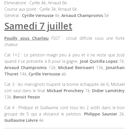
Eliminatoire : Cyrille 4è, Arnaud 6è.
Course aux point : Cyrille 3è, Arnaud 6è.
Général :
Cyrille Vernusse
4è,
Arnaud Champromis
5è
Samedi 7 juillet
:
Pouilly sous Charlieu
FSGT
: circuit difficile sous une forte
chaleur
Cat 1+2 : Le peloton maigri peu à peu et il ne reste que José
quand il se présente à 8 pour la gagne.
José Quitilla Lopez
7è,
Arnaud Champromis
12è,
Mickael Beirnaert
13è,
Jonathan
Thuret
14è,
Cyrille Vernusse
ab
Cat 3 : les marcignots loupent la bonne échappée de 6, Mickael
sort seul dans le final.
Mickael Pronchery
7è,
Didier Lamétéry
13è,
Benoit Pessin
Cat 4 : Philippe et Guillaume sont tous les 2 actifs dans le bon
groupe de 5 qui a distancé le peloton.
Philippe Saunier
2è,
Guillaume Lièvre
4è.