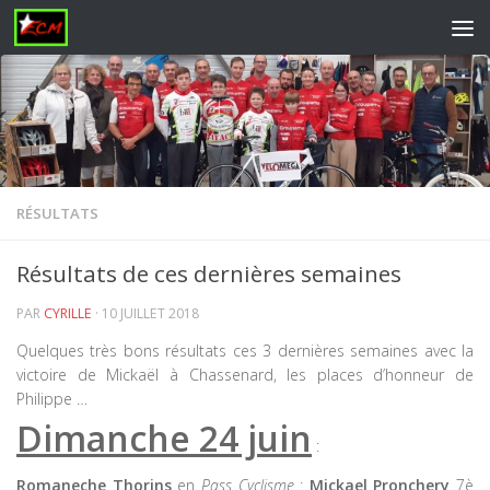
Skip to content
RÉSULTATS
Résultats de ces dernières semaines
PAR
CYRILLE
·
10 JUILLET 2018
Quelques très bons résultats ces 3 dernières semaines avec la
victoire de Mickaël à Chassenard, les places d’honneur de
Philippe …
Dimanche 24 juin
:
Romaneche Thorins
en
Pass Cyclisme
:
Mickael Pronchery
7è