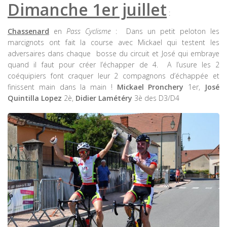
Dimanche 1er juillet
:
Chassenard
en
Pass Cyclisme
: Dans un petit peloton les
marcignots ont fait la course avec Mickael qui testent les
adversaires dans chaque bosse du circuit et José qui embraye
quand il faut pour créer l’échapper de 4. A l’usure les 2
coéquipiers font craquer leur 2 compagnons d’échappée et
finissent main dans la main !
Mickael Pronchery
1er,
José
Quintilla Lopez
2è,
Didier Lamétéry
3è des D3/D4