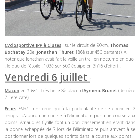
Cyclosportive JPP à Cluses
: sur le circuit de 90km,
Thomas
Bochatay
20è,
Jonathan Thuret
186è (sur 450 partants). A
noter que Jonathan avait fait la veille un trail en nocturne en duo
: le duo de l’étoile : 103è sur 500 équipe en 3h16 d’effort !
Vendredi 6 juillet
:
Macon
en
1 FFC
: très belle 8è place d’
Aymeric Brunet
(derrière
7 1ere caté)
Feurs
FSGT
: nocturne qui à la particularité de se courir en 2
temps : d’abord une course à l’éliminatoire puis une course aux
points. Arnaud et Cyrille font un bon classement en étant dans
la bonne échappée de 7 lors de l’éliminatoire puis arrivent à se
positionner lors de quelques sprints dans la course aux points.