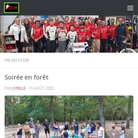
Skip to content
VIE DU CLUB
Soirée en forêt
PAR
CYRILLE
·
15 AOÛT 2020