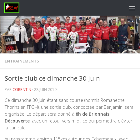
Skip to content
ENTRAINEMENTS
Sortie club ce dimanche 30 juin
PAR
CORENTIN
·
28 JUIN 2019
Ce dimanche 30 juin étant sans course (hormis Romanèche
Thorins en FFC -J), une sortie club, concoctée par Benjamin, sera
organisée. Le départ sera donné à
8h de Brionnais
Découverte
, avec un retour vers midi, ce qui permettra d’éviter
la canicule.
Au programme, environ 115km autour des Echarmeaux, avec