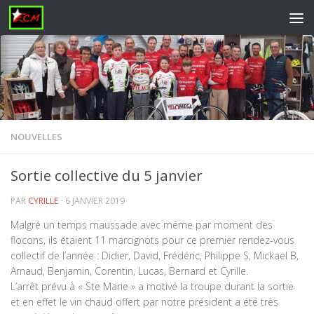
Skip to content
NOUVELLES
Sortie collective du 5 janvier
PAR
CYRILLE
·
6 JANVIER 2019
Malgré un temps maussade avec même par moment des
flocons, ils étaient 11 marcignots pour ce premier rendez-vous
collectif de l’année : Didier, David, Frédéric, Philippe S, Mickael B,
Arnaud, Benjamin, Corentin, Lucas, Bernard et Cyrille.
L’arrêt prévu à « Ste Marie » a motivé la troupe durant la sortie
et en effet le vin chaud offert par notre président a été très