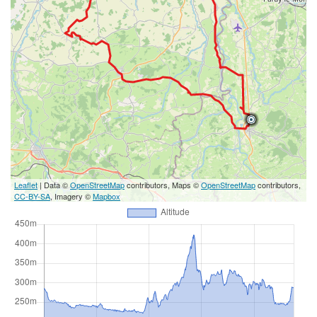
Leaflet
| Data ©
OpenStreetMap
contributors, Maps ©
OpenStreetMap
contributors,
CC-BY-SA
, Imagery ©
Mapbox