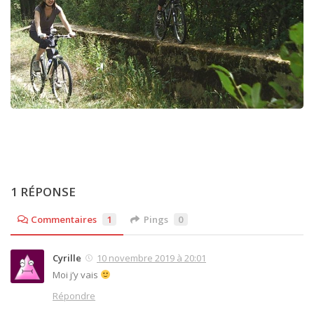
1 RÉPONSE
Commentaires
1
Pings
0
Cyrille
10 novembre 2019 à 20:01
Moi j’y vais
Répondre