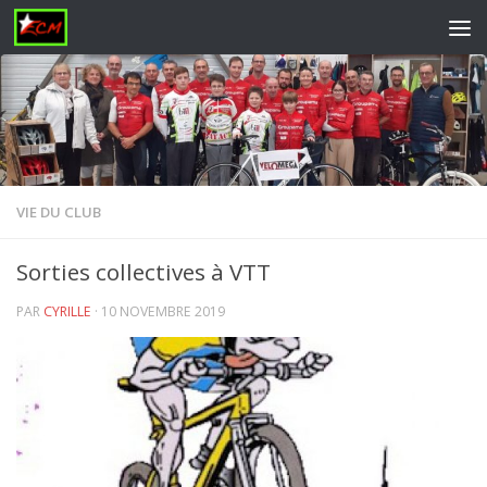
Skip to content
VIE DU CLUB
Sorties collectives à VTT
PAR
CYRILLE
·
10 NOVEMBRE 2019