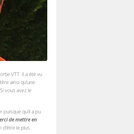
rtie VTT. Il a été vu
tère ainsi qu’une
Si vous avez le
er puisque qu’il a pu
erci de mettre en
in d’être le plus