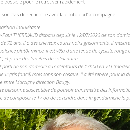
 possible pour le retrouver rapidement.
 son avis de recherche avec la photo qui l’accompagne :
parition inquiétante
n-Paul THERRIAUD disparu depuis le 12/07/2020 de son domici
 de 72 ans, il a des cheveux courts noirs grisonnants. Il mesure
pulence plutôt mince. Il est vêtu d’une tenue de cycliste rouge 
, et porte des lunettes de soleil noires.
est parti de son domicile aux alentours de 17h00 en VTT (modèl
eur gris foncé) mais sans son casque. Il a été repéré pour la de
te entre Marcigny direction Baugy.
te personne susceptible de pouvoir transmettre des information
ée de composer le 17 ou de se rendre dans la gendarmerie la p