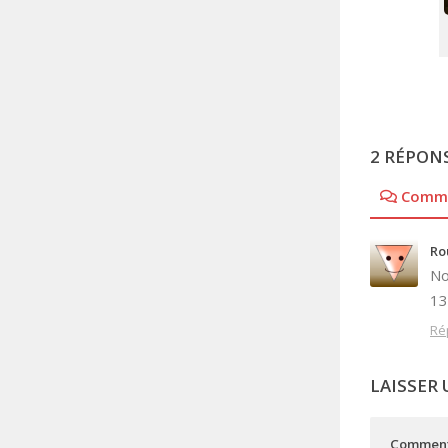
2 RÉPON
Comme
Ro
No
13
Ré
LAISSER
Comment