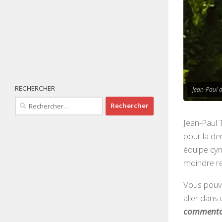
RECHERCHER
Jean-Paul a
Rechercher :
Jean-Paul T
pour la der
équipe cyn
moindre re
Vous pouvez
aller dans
commentair