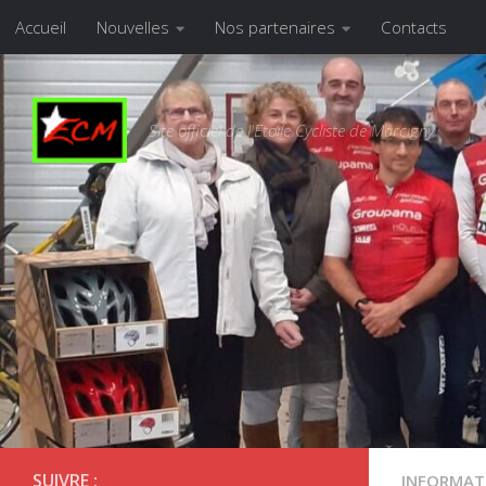
Accueil
Nouvelles
Nos partenaires
Contacts
Skip to content
Site officiel de l'Etoile Cycliste de Marcigny
SUIVRE :
INFORMAT