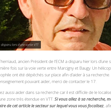
 disparu lors d'une sortie VTT
herriaud, ancien Président de l’ECM a disparu hier lors d’une so
nière fois sur la voie verte entre Marcigny et Baugy. Un hélicop
ophile ont été dépêchés sur place afin d’aider à sa recherche. 
nseignement pouvant aider, merci de contacter le 17.
 aussi aider dans sa recherche car il est difficile de le localis
 une zone très étendue en VTT.
Si vous allez à sa recherche, m
e de cet article le secteur sur lequel vous vous focalisez
, af