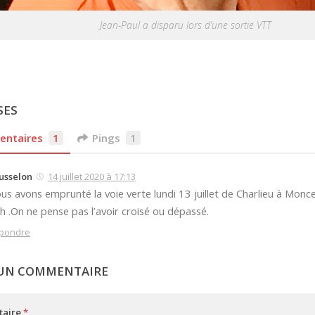
Jean-Paul a disparu lors d’une sortie VTT
SES
ntaires
1
Pings
1
usselon
14 juillet 2020 à 17:13
us avons emprunté la voie verte lundi 13 juillet de Charlieu à Monce
h .On ne pense pas l’avoir croisé ou dépassé.
pondre
 UN COMMENTAIRE
aire
*