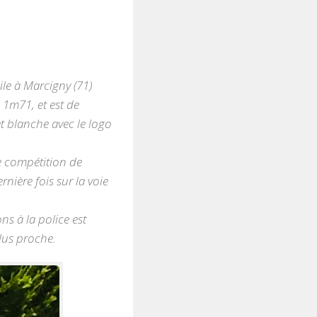
le à Marcigny (71)
 1m71, et est de
et blanche avec le logo
e compétition de
rnière fois sur la voie
s à la police est
lus proche.