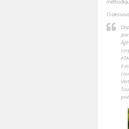
méthodique
Ci-dessous
Dis
Jea
Âgé
cor
ATAC
Il 
coul
Ver
Tou
pri