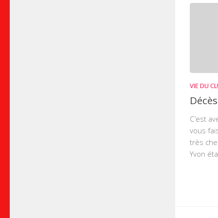
VIE DU C
Décès
C’est av
vous fai
très che
Yvon étai