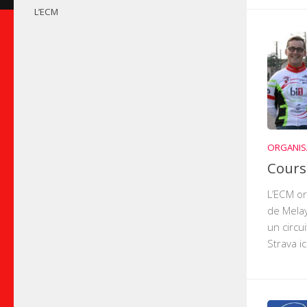
L’ECM
ORGANIS
Cours
L’ECM or
de Melay
un circu
Strava ici