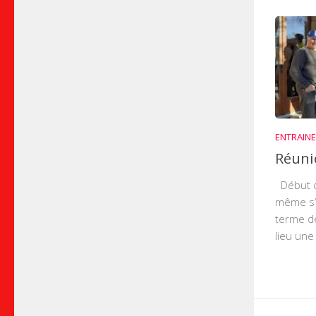
ENTRAIN
Réuni
Début d
même s’i
terme de
lieu une