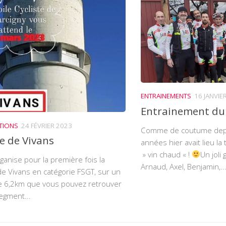
ENTRAINEMENTS
16 JANVIE
Entrainement du 
TIONS
24 FÉVRIER 2023
Comme de coutume depu
e de Vivans
années hier avait lieu la 
» vin chaud « !
Un joli 
ganise pour la première fois la
Arnaud, Axel, Benjamin,..
e Vivans en catégorie FSGT, sur un
de 6,2km que vous pouvez retrouver
egment...