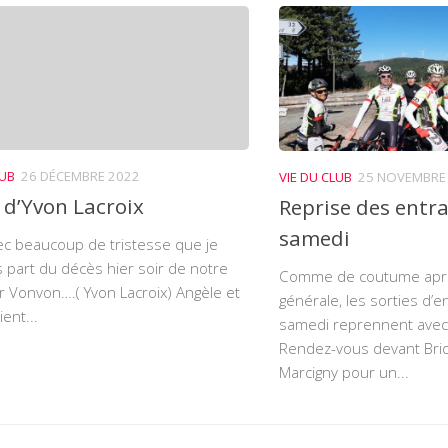
LUB
26 DÉCEMBRE 2022
VIE DU CLUB
25 NOVEMBRE
 d’Yvon Lacroix
Reprise des entr
samedi
ec beaucoup de tristesse que je
s part du décès hier soir de notre
Comme de coutume aprè
r Vonvon….( Yvon Lacroix) Angèle et
générale, les sorties d’
ent...
samedi reprennent avec
Rendez-vous devant Bri
Marcigny pour un...