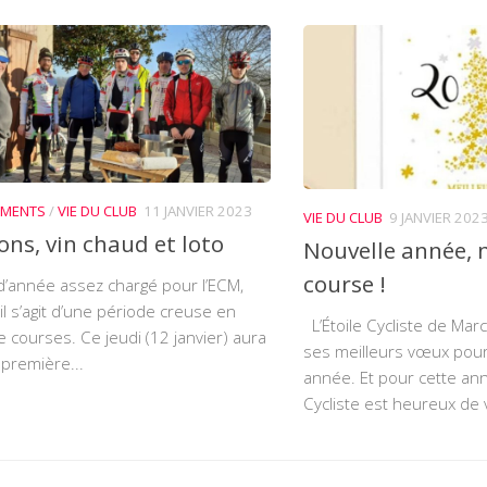
EMENTS
/
VIE DU CLUB
11 JANVIER 2023
VIE DU CLUB
9 JANVIER 202
ons, vin chaud et loto
Nouvelle année, 
course !
’année assez chargé pour l’ECM,
l s’agit d’une période creuse en
L’Étoile Cycliste de Mar
 courses. Ce jeudi (12 janvier) aura
ses meilleurs vœux pour
 première...
année. Et pour cette ann
Cycliste est heureux de 