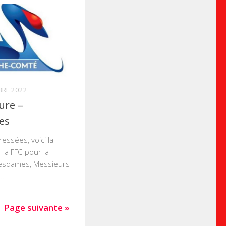
BRE 2022
ure –
es
essées, voici la
 la FFC pour la
Mesdames, Messieurs
..
Page suivante »