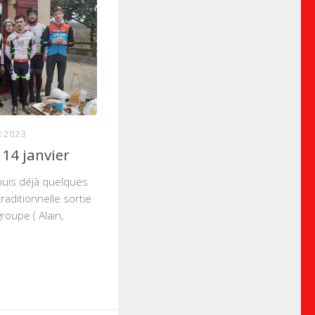
R 2023
14 janvier
is déjà quelques
traditionnelle sortie
groupe ( Alain,
.