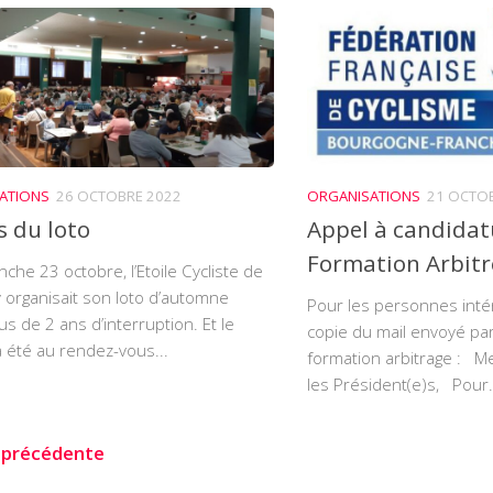
ATIONS
26 OCTOBRE 2022
ORGANISATIONS
21 OCTO
s du loto
Appel à candidat
Formation Arbitr
che 23 octobre, l’Etoile Cycliste de
 organisait son loto d’automne
Pour les personnes intér
us de 2 ans d’interruption. Et le
copie du mail envoyé par
 été au rendez-vous...
formation arbitrage : 
les Président(e)s, Pour.
 précédente