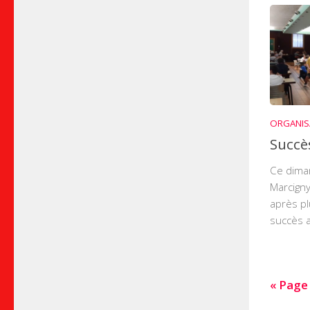
ORGANIS
Succè
Ce diman
Marcigny
après pl
succès a
« Page