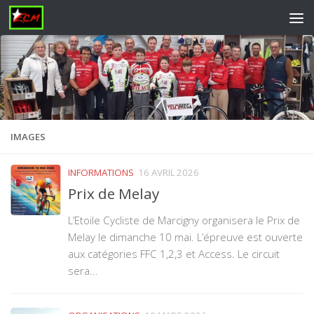
Skip to content
IMAGES
INFORMATIONS
16 AVRIL 2026
Prix de Melay
L’Etoile Cycliste de Marcigny organisera le Prix de
Melay le dimanche 10 mai. L’épreuve est ouverte
aux catégories FFC 1,2,3 et Access. Le circuit
sera...